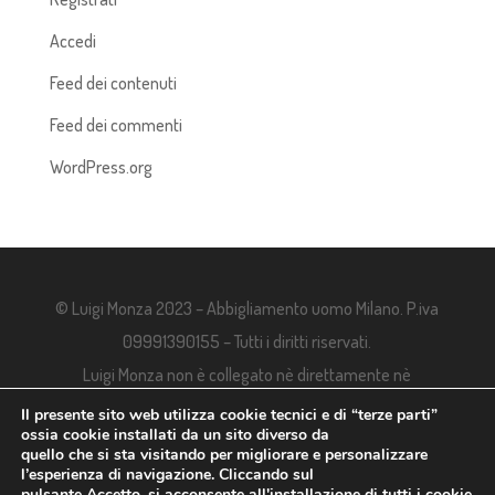
Accedi
Feed dei contenuti
Feed dei commenti
WordPress.org
© Luigi Monza 2023 – Abbigliamento uomo Milano. P.iva
09991390155 – Tutti i diritti riservati.
Luigi Monza non è collegato nè direttamente nè
indirettamente alle aziende, tutti i marchi e i loghi
Il presente sito web utilizza cookie tecnici e di “terze parti”
ossia cookie installati da un sito diverso da
appartengono ai rispettivi proprietari.
quello che si sta visitando per migliorare e personalizzare
l’esperienza di navigazione. Cliccando sul
pulsante Accetto, si acconsente all'installazione di tutti i cookie.