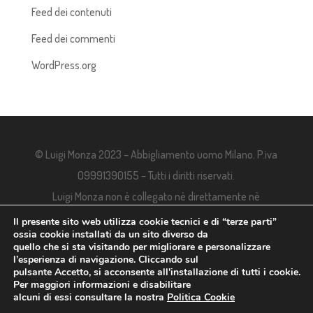
Feed dei contenuti
Feed dei commenti
WordPress.org
© Luigi Monza 2023 – Abbigliamento uomo Milano. P.iva
09991390155 – Tutti i diritti riservati.
Luigi Monza non è collegato nè direttamente nè
indirettamente alle aziende, tutti i marchi e i loghi
Il presente sito web utilizza cookie tecnici e di “terze parti”
ossia cookie installati da un sito diverso da
appartengono ai rispettivi proprietari.
quello che si sta visitando per migliorare e personalizzare
l’esperienza di navigazione. Cliccando sul
pulsante Accetto, si acconsente all'installazione di tutti i cookie.
Per maggiori informazioni e disabilitare
alcuni di essi consultare la nostra
Politica Cookie
Politica Cookies
–
Informativa Privacy